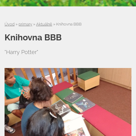
Úvod
»
primary
»
Aktuálně
»
Knihovna BBB
Knihovna BBB
"Harry Potter"
Úvod
Organizace školního roku
Úřední deska