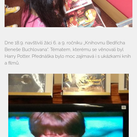
Naše škola
Základní škola
Vyhledávání na webu
ZŠ speciální
Dne 18.9. navštívili žáci 6. a 9. ročníku „Knihovnu Bedřicha
ZŠ a MŠ při nemocnici
Beneše Buchlovana“. Tématem, kterému se věnovali byl
Harry Potter. Přednáška bylo moc zajímavá i s ukázkami knih
a filmů.
Školní družina
Fotogalerie
Kalendář akcí
Aktuality
Kontakty