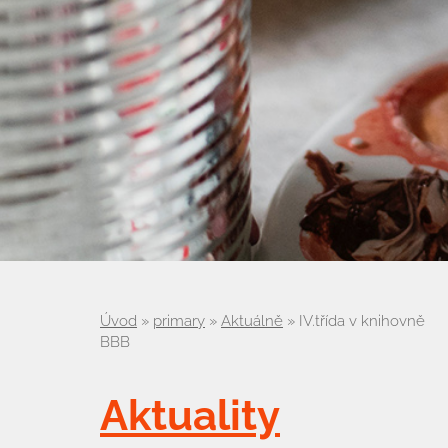
Úvod
»
primary
»
Aktuálně
»
IV.třída v knihovně
BBB
Aktuality