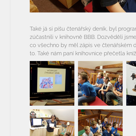
Také já si píšu čtenářský deník, byl progra
zúčastnili v knihovně BBB. Dozvěděli jsme 
co všechno by měl zápis ve čtenářském de
to. Také nám paní knihovnice přečetla kní