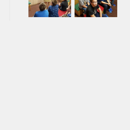
ZŠ speciální
ZŠ a MŠ při nemocni