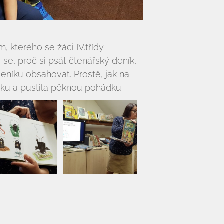
m, kterého se žáci IV.třídy
se, proč si psát čtenářský deník,
níku obsahovat. Prostě, jak na
žku a pustila pěknou pohádku.