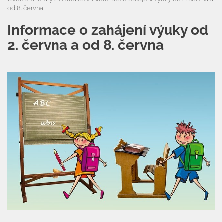
od 8. června
Informace o zahájení výuky od
2. června a od 8. června
Úvod
Organizace školního roku
Úřední deska
Naše škola
Základní škola
Vyhledávání na webu
ZŠ speciální
ZŠ a MŠ při nemocnici
Školní družina