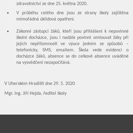
zdravotnictví ze dne 25. května 2020.
V průběhu celého dne jsou ze strany školy zajištěna
mimořádná úklidová opatření.
Zákonní zástupci žáků, kteří jsou přihlášeni k nepovinné
školní docházce, jsou i nadále povinni omlouvat žáky při
jejich nepřítomnosti ve výuce jedním ze způsobů –
telefonicky, SMS, emailem. Škola vede evidenci o
docházce žáků, absence se do celkové absence uváděné
na vysvědčení nezapočítává.
V Uherském Hradišti dne 29. 5. 2020
Mgr. Ing. Jiří Hejda, ředitel školy