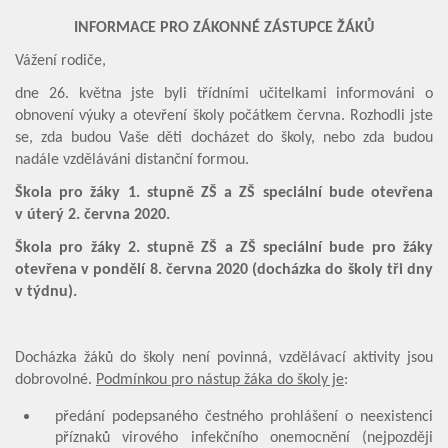
INFORMACE PRO ZÁKONNÉ ZÁSTUPCE ŽÁKŮ
Fotogalerie
Vážení rodiče,
Kalendář akcí
dne 26. května jste byli třídními učitelkami informováni o
obnovení výuky a otevření školy počátkem června. Rozhodli jste
Aktuality
se, zda budou Vaše děti docházet do školy, nebo zda budou
nadále vzděláváni distanční formou.
Kontakty
Škola pro žáky 1. stupně ZŠ a ZŠ speciální bude otevřena
v úterý 2. června 2020.
Škola pro žáky 2. stupně ZŠ a ZŠ speciální bude pro žáky
otevřena v pondělí 8. června 2020 (docházka do školy tři dny
v týdnu).
Docházka žáků do školy není povinná, vzdělávací aktivity jsou
dobrovolné.
Podmínkou pro nástup žáka do školy je
:
předání podepsaného čestného prohlášení o neexistenci
příznaků virového infekčního onemocnění (nejpozději