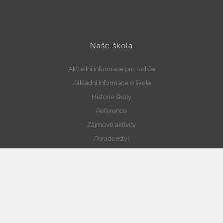
Naše škola
Aktuální informace pro rodiče
Základní informace o škole
Historie školy
Reference
Zájmové aktivity
Poradenství
Naši partneři
Projekty a spolupráce
Prohlášení o přístupnosti