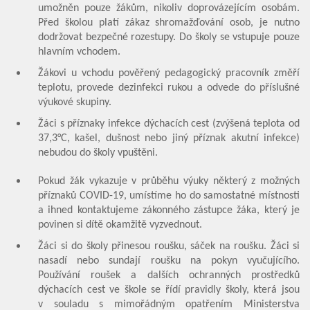
umožněn pouze žákům, nikoliv doprovázejícím osobám.
Před školou platí zákaz shromažďování osob, je nutno
dodržovat bezpečné rozestupy. Do školy se vstupuje pouze
hlavním vchodem.
Žákovi u vchodu pověřený pedagogický pracovník změří
teplotu, provede dezinfekci rukou a odvede do příslušné
výukové skupiny.
Žáci s příznaky infekce dýchacích cest (zvýšená teplota od
37,3°C, kašel, dušnost nebo jiný příznak akutní infekce)
nebudou do školy vpuštěni.
Pokud žák vykazuje v průběhu výuky některý z možných
příznaků COVID-19, umístíme ho do samostatné místnosti
a ihned kontaktujeme zákonného zástupce žáka, který je
povinen si dítě okamžitě vyzvednout.
Žáci si do školy přinesou roušku, sáček na roušku. Žáci si
nasadí nebo sundají roušku na pokyn vyučujícího.
Používání roušek a dalších ochranných prostředků
dýchacích cest ve škole se řídí pravidly školy, která jsou
v souladu s mimořádným opatřením Ministerstva