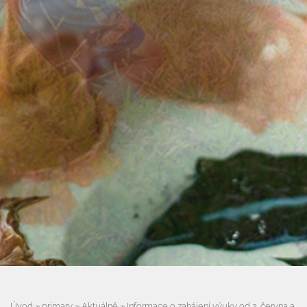
Úvod
»
primary
»
Aktuálně
»
Informace o zahájení výuky od 2. června a