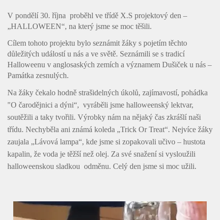
Kontakty
V pondělí 30. října proběhl ve třídě X.S projektový den –
„HALLOWEEN“, na který jsme se moc těšili.
Cílem tohoto projektu bylo seznámit žáky s pojetím těchto
důležitých událostí u nás a ve světě. Seznámili se s tradicí
Halloweenu v anglosaských zemích a významem Dušiček u nás –
Památka zesnulých.
Na žáky čekalo hodně strašidelných úkolů, zajímavostí, pohádka
"O čarodějnici a dýni“, vyráběli jsme halloweenský lektvar,
soutěžili a taky tvořili. Výrobky nám na nějaký čas zkrášlí naši
třídu. Nechyběla ani známá koleda „Trick Or Treat“. Nejvíce žáky
zaujala „Lávová lampa“, kde jsme si zopakovali učivo – hustota
kapalin, že voda je těžší než olej. Za své snažení si vysloužili
halloweenskou sladkou odměnu. Celý den jsme si moc užili.