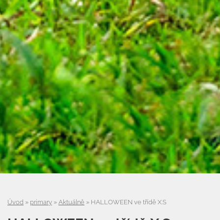
Úvod
»
primary
»
Aktuálně
»
HALLOWEEN ve třídě X.S