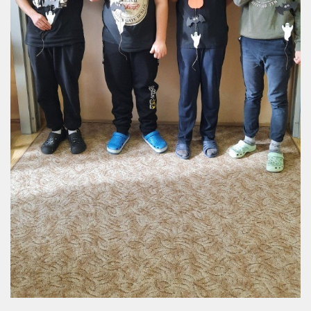
Organizace školního roku
Úřední deska
Naše škola
Základní škola
Vyhledávání na webu
ZŠ speciální
ZŠ a MŠ při nemocnici
Školní družina
Fotogalerie
Kalendář akcí
Aktuality