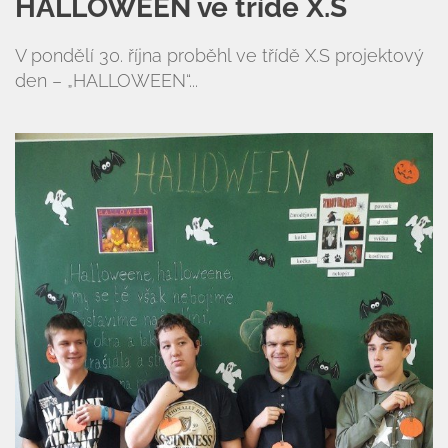
HALLOWEEN ve třídě X.S
V pondělí 30. října proběhl ve třídě X.S projektový
den – „HALLOWEEN“...
Úvod