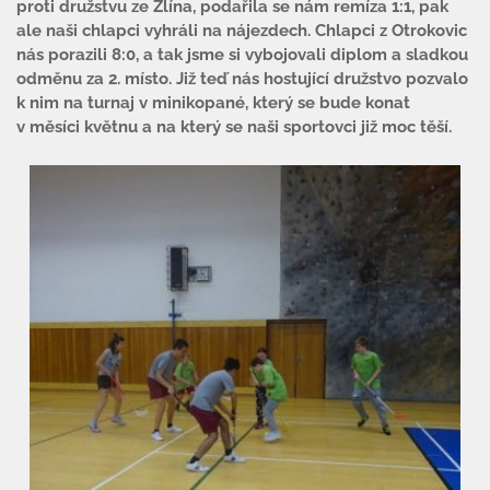
proti družstvu ze Zlína, podařila se nám remíza 1:1, pak
ale naši chlapci vyhráli na nájezdech. Chlapci z Otrokovic
nás porazili 8:0, a tak jsme si vybojovali diplom a sladkou
odměnu za 2. místo. Již teď nás hostující družstvo pozvalo
k nim na turnaj v minikopané, který se bude konat
v měsíci květnu a na který se naši sportovci již moc těší.
Úvod
Organizace školního roku
Úřední deska
Naše škola