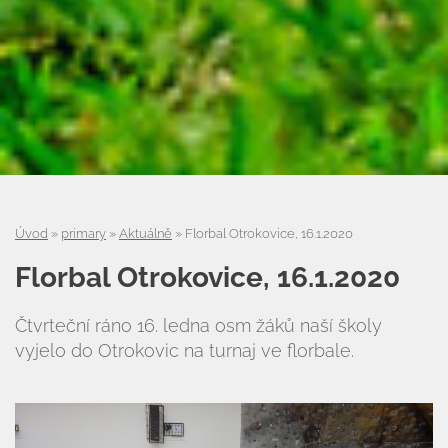
Úvod
»
primary
»
Aktuálně
»
Florbal Otrokovice, 16.1.2020
Florbal Otrokovice, 16.1.2020
Čtvrteční ráno 16. ledna osm žáků naší školy
vyjelo do Otrokovic na turnaj ve florbale.