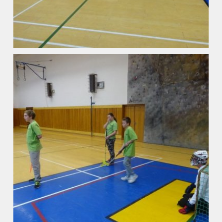
Základní škola
Vyhledávání na webu
ZŠ speciální
ZŠ a MŠ při nemocnici
Školní družina
Fotogalerie
Kalendář akcí
Aktuality
Kontakty