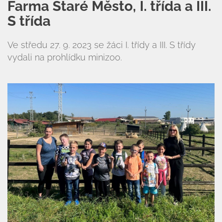
Farma Staré Město, I. třída a III.
S třída
Ve středu 27. 9. 2023 se žáci I. třídy a III. S třídy
vydali na prohlídku minizoo.