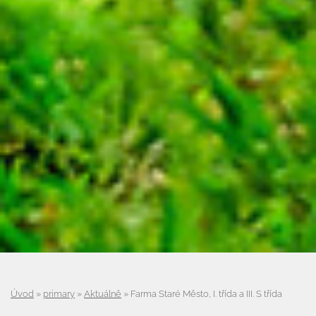
Úvod
»
primary
»
Aktuálně
»
Farma Staré Město, I. třída a III. S třída