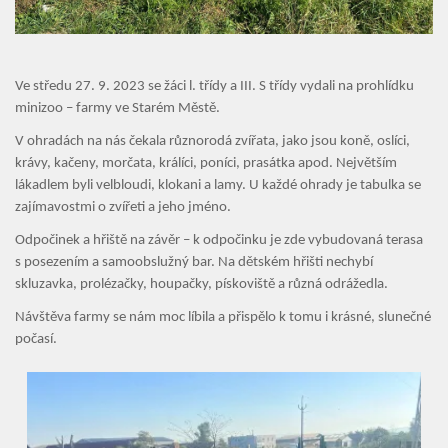
Ve středu 27. 9. 2023 se žáci l. třídy a III. S třídy vydali na prohlídku
minizoo – farmy ve Starém Městě.
V ohradách na nás čekala různorodá zvířata, jako jsou koně, oslíci,
krávy, kačeny, morčata, králíci, poníci, prasátka apod. Největším
lákadlem byli velbloudi, klokani a lamy. U každé ohrady je tabulka se
zajímavostmi o zvířeti a jeho jméno.
Odpočinek a hřiště na závěr – k odpočinku je zde vybudovaná terasa
s posezením a samoobslužný bar. Na dětském hřišti nechybí
skluzavka, prolézačky, houpačky, pískoviště a různá odrážedla.
Návštěva farmy se nám moc líbila a přispělo k tomu i krásné, slunečné
počasí.