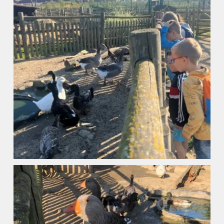
Úvod
Organizace školního roku
Úřední deska
Naše škola
Základní škola
Vyhledávání na webu
ZŠ speciální