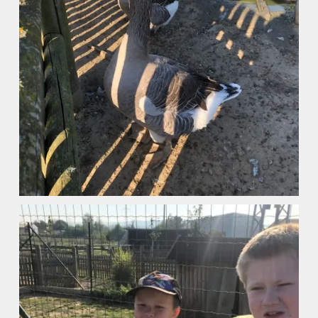
ZŠ a MŠ při nemocnici
Školní družina
Fotogalerie
Kalendář akcí
Aktuality
Kontakty