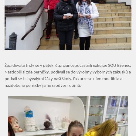
Úvod
Organizace školního roku
Úřední deska
Naše škola
Žáci deváté třídy se v pátek 6.prosince zúčastnili exkurze SOU Bzenec.
Nazdobili si zde perníčky, podívali se do výrobny výborných zákusků a
Základní škola
Vyhledávání na webu
potkali se i s bývalými žáky naší školy. Exkurze se nám moc líbila a
nazdobené perníčky jsme si odvezli domů.
ZŠ speciální
ZŠ a MŠ při nemocnici
Školní družina
Fotogalerie