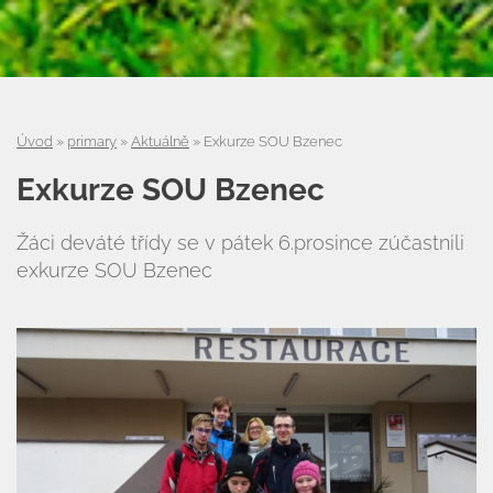
Úvod
»
primary
»
Aktuálně
»
Exkurze SOU Bzenec
Exkurze SOU Bzenec
Žáci deváté třídy se v pátek 6.prosince zúčastnili
exkurze SOU Bzenec