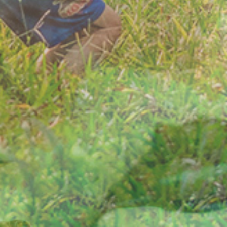
Úvod
Organizace školního roku
Úřední deska
Naše škola
Základní škola
Vyhledávání na webu
ZŠ speciální