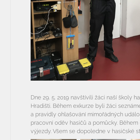
Dne 29. 5. 2019 navštívili žáci naší školy 
Hradišti. Během exkurze byli žáci seznámen
a pravidly ohlašování mimořádných událos
pracovní oděv hasičů a pomůcky. Během 
výjezdy. Všem se dopoledne v hasičské sta