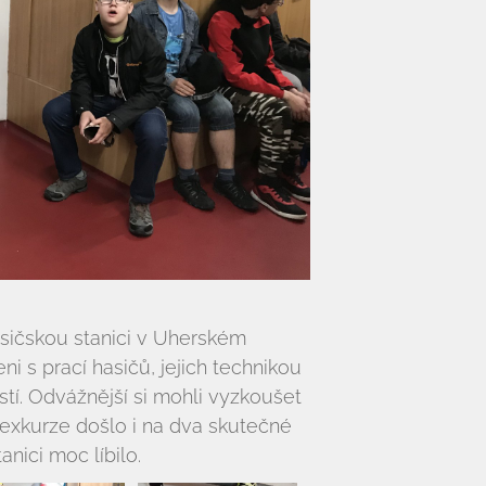
hasičskou stanici v Uherském
i s prací hasičů, jejich technikou
tí. Odvážnější si mohli vyzkoušet
exkurze došlo i na dva skutečné
nici moc líbilo.