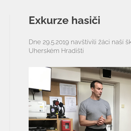
ZŠ a MŠ při nemocnici
Exkurze hasiči
Školní družina
Fotogalerie
Dne 29.5.2019 navštívili žáci naší š
Uherském Hradišti
Kalendář akcí
Aktuality
Kontakty