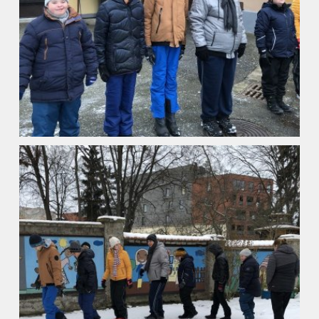
ZŠ a MŠ při nemocnici
Školní družina
Fotogalerie
Kalendář akcí
Aktuality
Kontakty