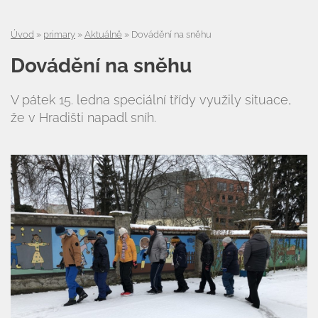
Úvod
»
primary
»
Aktuálně
»
Dovádění na sněhu
Dovádění na sněhu
V pátek 15. ledna speciální třídy využily situace,
že v Hradišti napadl sníh.