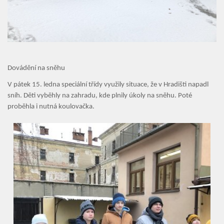
Dovádění na sněhu
V pátek 15. ledna speciální třídy využily situace, že v Hradišti napadl
Úvod
sníh. Děti vyběhly na zahradu, kde plnily úkoly na sněhu. Poté
proběhla i nutná koulovačka.
Organizace školního roku
Úřední deska
Naše škola
Základní škola
Vyhledávání na webu
ZŠ speciální