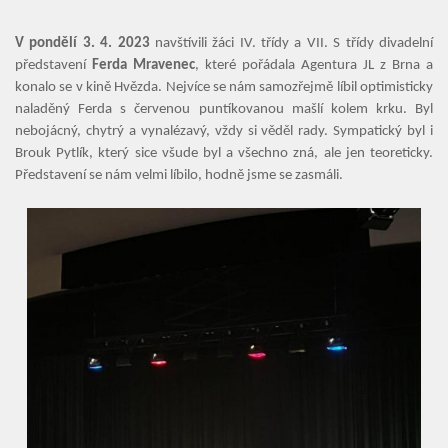
Aktuality
V pondělí 3. 4. 2023
navštívili žáci IV. třídy a VII. S třídy divadelní
představení
Ferda Mravenec
, které pořádala Agentura JL z Brna a
konalo se v kině Hvězda. Nejvíce se nám samozřejmě líbil optimisticky
Kontakty
naladěný Ferda s červenou puntíkovanou mašlí kolem krku. Byl
nebojácný, chytrý a vynalézavý, vždy si věděl rady. Sympatický byl i
Brouk Pytlík, který sice všude byl a všechno zná, ale jen teoreticky.
Představení se nám velmi líbilo, hodně jsme se zasmáli.