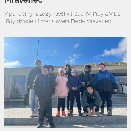
Úvod
V pondělí 3. 4. 2023 navštívili žáci IV. třídy a VII. S
Organizace školního roku
třídy divadelní představení Ferda Mravenec
Úřední deska
Naše škola
Základní škola
Vyhledávání na webu
ZŠ speciální
ZŠ a MŠ při nemocnici
Školní družina
Fotogalerie
Kalendář akcí