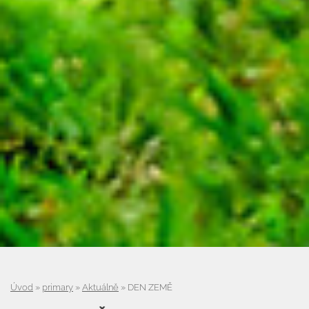
Úvod
»
primary
»
Aktuálně
»
DEN ZEMĚ