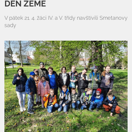
DEN ZEMĚ
V pátek 21. 4. žáci IV. a V. třídy navštívili Smetanovy
sady