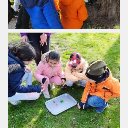
Úvod
Organizace školního roku
Úřední deska
Naše škola
Základní škola
Vyhledávání na webu
ZŠ speciální