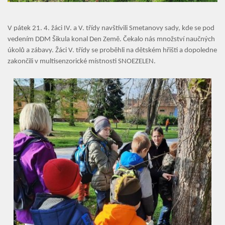
V pátek 21. 4. žáci IV. a V. třídy navštívili Smetanovy sady, kde se pod
vedením DDM Šikula konal Den Země. Čekalo nás množství naučných
úkolů a zábavy. Žáci V. třídy se proběhli na dětském hřišti a dopoledne
zakončili v multisenzorické místnosti SNOEZELEN.