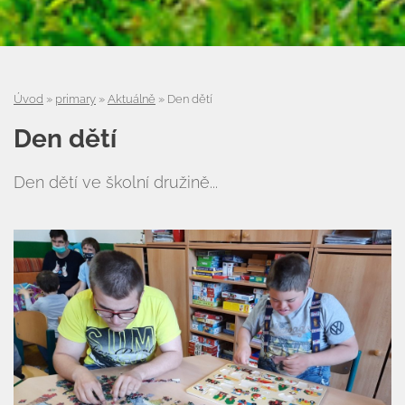
Úvod
»
primary
»
Aktuálně
»
Den dětí
Den dětí
Den dětí ve školní družině...