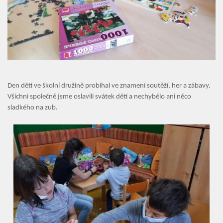
Úvod
Organizace školního roku
Úřední deska
Naše škola
Den dětí ve školní družině probíhal ve znamení soutěží, her a zábavy.
Všichni společně jsme oslavili svátek dětí a nechybělo ani něco
Základní škola
sladkého na zub.
Vyhledávání na webu
ZŠ speciální
ZŠ a MŠ při nemocnici
Školní družina
Fotogalerie