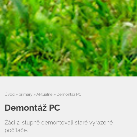
Úvod
»
primary
»
Aktuálně
»
Demontáž PC
Demontáž PC
Žáci 2. stupně demontovali staré vyřazené
počítače.