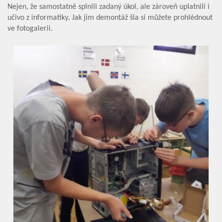
Nejen, že samostatně splnili zadaný úkol, ale zároveň uplatnili i
Základní škola
Vyhledávání na webu
učivo z informatiky. Jak jim demontáž šla si můžete prohlédnout
ve fotogalerii.
ZŠ speciální
ZŠ a MŠ při nemocnici
Školní družina
Fotogalerie
Kalendář akcí
Aktuality
Kontakty