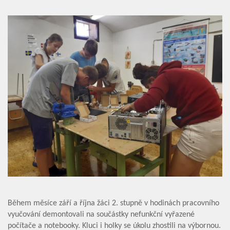
Úvod
Organizace školního roku
Úřední deska
Během měsíce září a října žáci 2. stupně v hodinách pracovního
Naše škola
vyučování demontovali na součástky nefunkční vyřazené
počítače a notebooky. Kluci i holky se úkolu zhostili na výbornou.