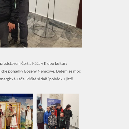
ní představení Čert a Káča v Klubu kultury
lasické pohádky Boženy Němcové. Dětem se moc
energická Káča. Příště si další pohádku jistě