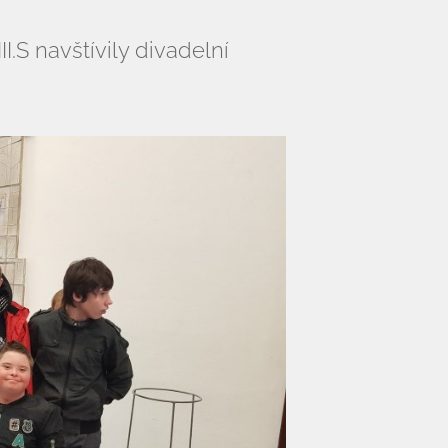
II.S navštívily divadelní