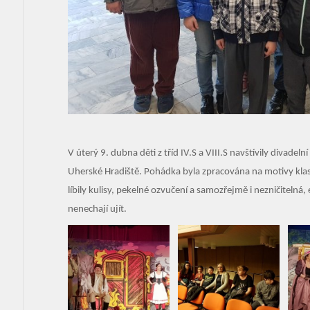
V úterý 9. dubna děti z tříd IV.S a VIII.S navštívily divadel
Uherské Hradiště. Pohádka byla zpracována na motivy k
líbily kulisy, pekelné ozvučení a samozřejmě i nezničitelná, 
nenechají ujít.