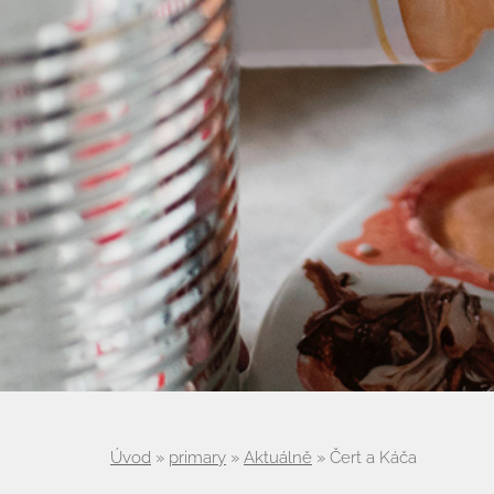
Úvod
»
primary
»
Aktuálně
»
Čert a Káča