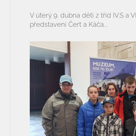
Fotogalerie
V úterý 9. dubna děti z tříd IV.S a VI
představení Čert a Káča...
Kalendář akcí
Aktuality
Kontakty