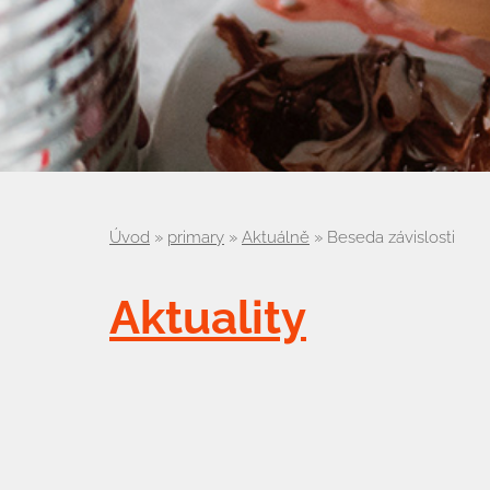
Úvod
»
primary
»
Aktuálně
»
Beseda závislosti
Aktuality