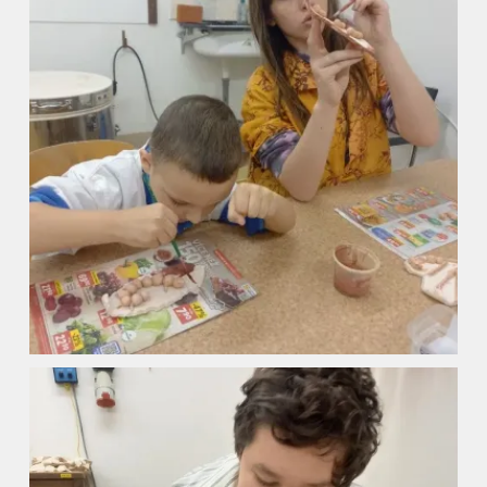
Úvod
Organizace školního roku
Úřední deska
Naše škola
Základní škola
Vyhledávání na webu
ZŠ speciální