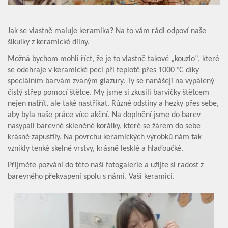
Jak se vlastně maluje keramika? Na to vám rádi odpoví naše
šikulky z keramické dílny.
Možná bychom mohli říct, že je to vlastně takové „kouzlo“, které
se odehraje v keramické peci při teplotě přes 1000 °C díky
speciálním barvám zvaným glazury. Ty se nanášejí na vypálený
čistý střep pomocí štětce. My jsme si zkusili barvičky štětcem
nejen natřít, ale také nastříkat. Různé odstíny a hezky přes sebe,
aby byla naše práce více akční. Na doplnění jsme do barev
nasypali barevné skleněné korálky, které se žárem do sebe
krásně zapustily. Na povrchu keramických výrobků nám tak
vznikly tenké skelné vrstvy, krásně lesklé a hlaďoučké.
Přijměte pozvání do této naší fotogalerie a užijte si radost z
barevného překvapení spolu s námi. Vaši keramici.