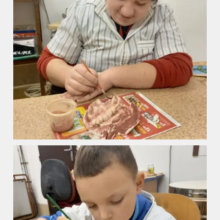
ZŠ a MŠ při nemocnici
Školní družina
Fotogalerie
Kalendář akcí
Aktuality
Kontakty