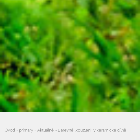
Úvod
»
primary
»
Aktuálně
»
Barevné „kouzlení“ v keramické dílně