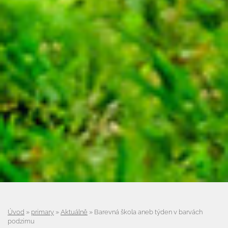
Úvod
»
primary
»
Aktuálně
»
Barevná škola aneb týden v barvách
podzimu