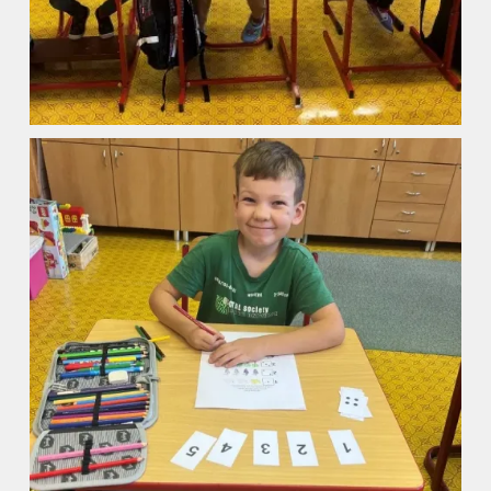
ZŠ a MŠ při nemocnici
Školní družina
Fotogalerie
Kalendář akcí
Aktuality
Kontakty