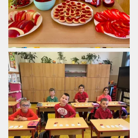
Úvod
Organizace školního roku
Úřední deska
Naše škola
Základní škola
Vyhledávání na webu
ZŠ speciální