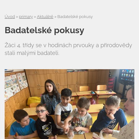
Úvod
»
primary
»
Aktuálně
»
Badatelské pokusy
Badatelské pokusy
Žáci 4. třídy se v hodinách prvouky a přírodovědy
stali malými badateli.
Úvod