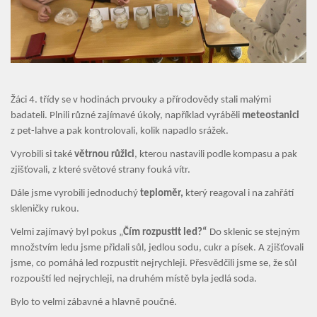
Organizace školního roku
Úřední deska
Naše škola
Žáci 4. třídy se v hodinách prvouky a přírodovědy stali malými
Základní škola
Vyhledávání na webu
badateli. Plnili různé zajímavé úkoly, například vyráběli
meteostanici
z pet-lahve a pak kontrolovali, kolik napadlo srážek.
ZŠ speciální
Vyrobili si také
větrnou růžici
, kterou nastavili podle kompasu a pak
ZŠ a MŠ při nemocnici
zjišťovali, z které světové strany fouká vítr.
Dále jsme vyrobili jednoduchý
teploměr,
který reagoval i na zahřátí
Školní družina
skleničky rukou.
Velmi zajímavý byl pokus „
Čím rozpustit led?“
Do sklenic se stejným
Fotogalerie
množstvím ledu jsme přidali sůl, jedlou sodu, cukr a písek. A zjišťovali
jsme, co pomáhá led rozpustit nejrychleji. Přesvědčili jsme se, že sůl
Kalendář akcí
rozpouští led nejrychleji, na druhém místě byla jedlá soda.
Aktuality
Bylo to velmi zábavné a hlavně poučné.