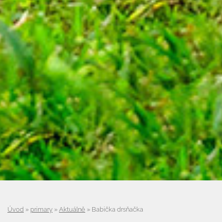
Úvod
»
primary
»
Aktuálně
»
Babička drsňačka