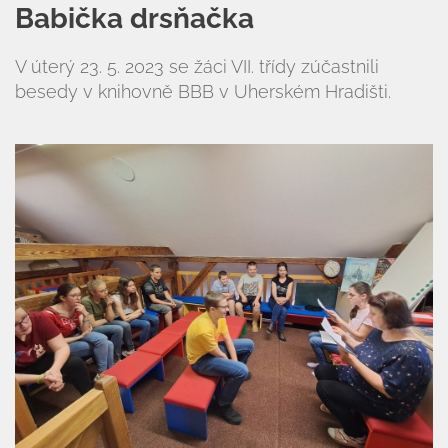
Babička drsňačka
V úterý 23. 5. 2023 se žáci VII. třídy zúčastnili
besedy v knihovně BBB v Uherském Hradišti.