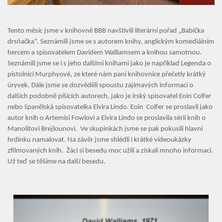
Tento měsíc jsme v knihovně BBB navštívili literární pořad „Babička
Úvod
drsňačka“. Seznámili jsme se s autorem knihy, anglickým komediálním
hercem a spisovatelem Davidem Walliamsem a knihou samotnou.
Seznámili jsme se i s jeho dalšími knihami jako je například Legenda o
Organizace školního roku
pistolnici Murphyové, ze které nám paní knihovnice přečetly krátký
úryvek. Dále jsme se dozvěděli spoustu zajímavých informací o
Úřední deska
dalších podobně píšících autorech, jako je irský spisovatel Eoin Colfer
nebo španělská spisovatelka Elvira Lindo. Eoin Colfer se proslavil jako
Naše škola
autor knih o Artemisi Fowlovi a Elvira Lindo se proslavila sérií knih o
Manolitovi Brejlounovi. Ve skupinkách jsme se pak pokusili hlavní
Základní škola
hrdinku namalovat. Na závěr jsme shlédli i krátké videoukázky
Vyhledávání na webu
zfilmovaných knih. Žáci si besedu moc užili a získali mnoho informací.
ZŠ speciální
Už teď se těšíme na další besedu.
ZŠ a MŠ při nemocnici
Školní družina