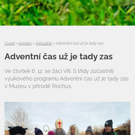
Úvod
»
primary
»
Aktuálně
»
Adventní čas už je tady zas
Adventní čas už je tady zas
Ve čtvrtek 6. 12. se žáci VIII. S třídy zúčastnili
výukového programu Adventní čas už je tady zas
v Muzeu v přírodě Rochus.