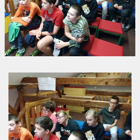
Úřední deska
Naše škola
Základní škola
Vyhledávání na webu
ZŠ speciální
ZŠ a MŠ při nemocnici
Školní družina
Fotogalerie
Kalendář akcí
Aktuality