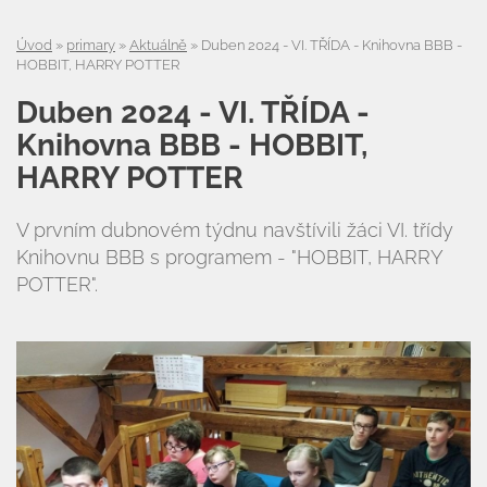
Úvod
»
primary
»
Aktuálně
»
Duben 2024 - VI. TŘÍDA - Knihovna BBB -
HOBBIT, HARRY POTTER
Duben 2024 - VI. TŘÍDA -
Knihovna BBB - HOBBIT,
HARRY POTTER
V prvním dubnovém týdnu navštívili žáci VI. třídy
Knihovnu BBB s programem - "HOBBIT, HARRY
POTTER".
Úvod
Organizace školního roku