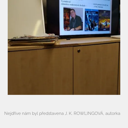
Nejdříve nám byl představena J. K. ROWLINGOVÁ, autorka
fantasy románů o čarodějnickém učni Harrym Potterovi a
jeho kamarádech. Paní knihovnice nám představila obsah