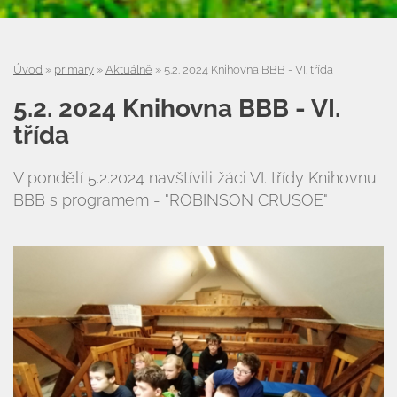
Úvod
»
primary
»
Aktuálně
»
5.2. 2024 Knihovna BBB - VI. třída
5.2. 2024 Knihovna BBB - VI.
třída
V pondělí 5.2.2024 navštívili žáci VI. třídy Knihovnu
BBB s programem - "ROBINSON CRUSOE"
Úvod