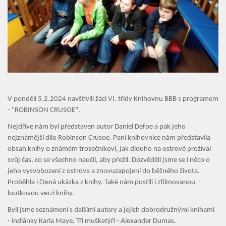
Organizace školního roku
Úřední deska
Naše škola
Základní škola
Vyhledávání na webu
V pondělí 5.2.2024 navštívili žáci VI. třídy Knihovnu BBB s programem
- "ROBINSON CRUSOE".
ZŠ speciální
Nejdříve nám byl představen autor Daniel Defoe a pak jeho
ZŠ a MŠ při nemocnici
nejznámější dílo Robinson Crusoe. Paní knihovnice nám představila
obsah knihy o známém trosečníkovi, jak dlouho na ostrově prožíval
Školní družina
svůj čas, co se všechno naučil, aby přežil. Dozvěděli jsme se i něco o
jeho vysvobození z ostrova a znovuzapojení do běžného života.
Proběhla i čtená ukázka z knihy. Také nám pustili i zfilmovanou -
Fotogalerie
loutkovou verzi knihy.
Kalendář akcí
Byli jsme seznámeni s dalšími autory a jejich dobrodružnými knihami
- indiánky Karla Maye, Tři mušketýři - Alexander Dumas.