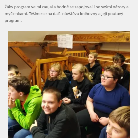
Aktuality
Žáky program velmi zaujal a hodně se zapojovali i se svými názory a
myšlenkami. Těšíme se na další návštěvu knihovny a její poutavý
Kontakty
program.