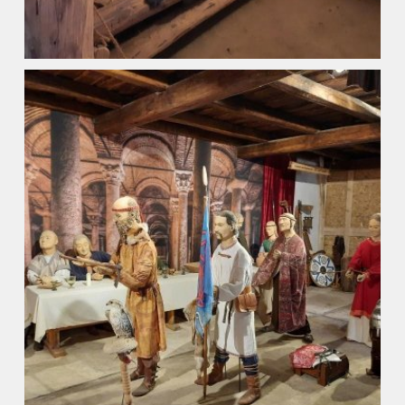
ZŠ a MŠ při nemocnici
Školní družina
Fotogalerie
Kalendář akcí
Aktuality
Kontakty