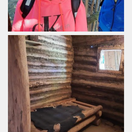
Úvod
Organizace školního roku
Úřední deska
Naše škola
Základní škola
Vyhledávání na webu
ZŠ speciální