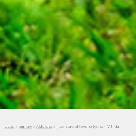
Úvod
»
primary
»
Aktuálně
»
3. den projektového týdne – V. třída